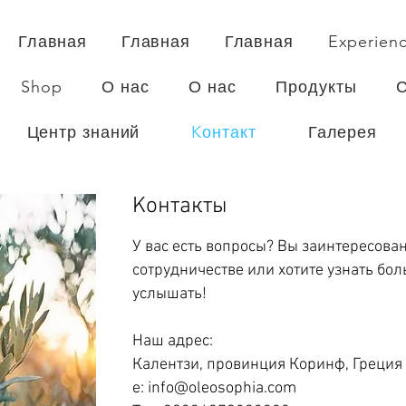
Главная
Главная
Главная
Experien
Shop
О нас
О нас
Продукты
Центр знаний
Kонтакт
Галерея
Kонтакт
ы
У вас есть вопросы? Вы заинтересова
сотрудничестве или хотите узнать бо
услышать!
Наш адрес:
Калентзи, провинция Коринф, Греция
е:
info@oleosophia.com